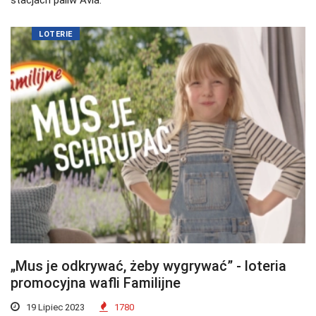
stacjach paliw Avia.
LOTERIE
„Mus je odkrywać, żeby wygrywać” - loteria
promocyjna wafli Familijne
19 Lipiec 2023
1780