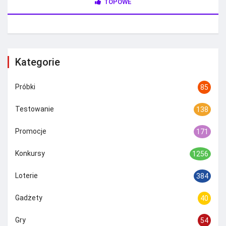
TOPOWE
Kategorie
Próbki
85
Testowanie
138
Promocje
171
Konkursy
1256
Loterie
384
Gadżety
40
Gry
54