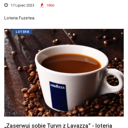
17 Lipiec 2023
1866
Loteria Fuzetea.
LOTERIE
„Zaserwuj sobie Turyn z Lavazzą” - loteria