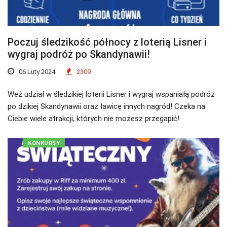
Poczuj śledzikość północy z loterią Lisner i
wygraj podróż po Skandynawii!
06 Luty 2024
2309
Weź udział w śledzikiej loterii Lisner i wygraj wspaniałą podróż
po dzikiej Skandynawii oraz ławicę innych nagród! Czeka na
Ciebie wiele atrakcji, których nie możesz przegapić!
KONKURSY