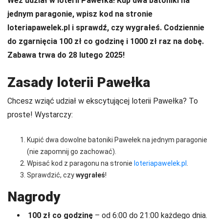
Weź udział w loterii Pawełka! Kup dwa batoniki na
jednym paragonie, wpisz kod na stronie
loteriapawelek.pl i sprawdź, czy wygrałeś. Codziennie
do zgarnięcia 100 zł co godzinę i 1000 zł raz na dobę.
Zabawa trwa do 28 lutego 2025!
Zasady loterii Pawełka
Chcesz wziąć udział w ekscytującej loterii Pawełka? To
proste! Wystarczy:
Kupić dwa dowolne batoniki Pawełek na jednym paragonie
(nie zapomnij go zachować).
Wpisać kod z paragonu na stronie
loteriapawelek.pl
.
Sprawdzić, czy
wygrałeś
!
Nagrody
100 zł co godzinę
– od 6:00 do 21:00 każdego dnia.