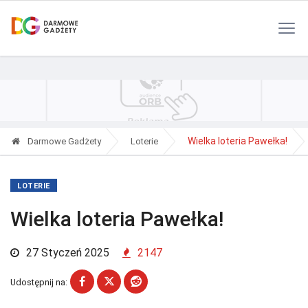
Polityka Prywatności
Reklama
Kontakt
RSS
Wielka loteria Pawełka!
Darmowe Gadżety
Loterie
LOTERIE
Wielka loteria Pawełka!
27 Styczeń 2025
2147
Udostępnij na: