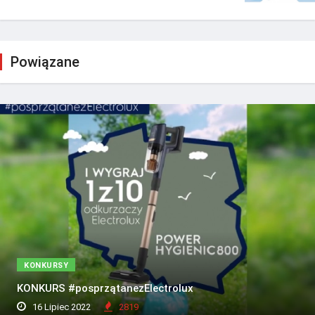
Powiązane
KONKURSY
KONKURS #posprzątanezElectrolux
16 Lipiec 2022
2819