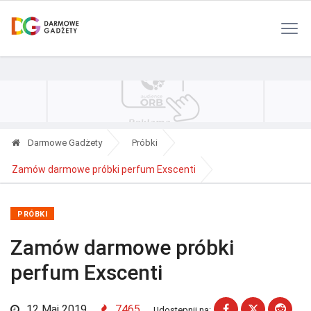
Polityka Prywatności
Reklama
Kontakt
RSS
Darmowe Gadżety
Próbki
Zamów darmowe próbki perfum Exscenti
PRÓBKI
Zamów darmowe próbki
perfum Exscenti
12 Maj 2019
7465
Udostępnij na: