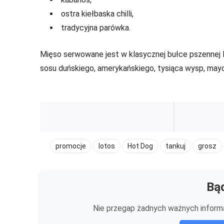
ostra kiełbaska chilli,
tradycyjna parówka.
Mięso serwowane jest w klasycznej bułce pszennej l
sosu duńskiego, amerykańskiego, tysiąca wysp, may
promocje
lotos
Hot Dog
tankuj
grosz
Bąd
Nie przegap żadnych ważnych informa