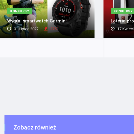
KONKURSY
KONKURSY
Wygraj smartwatch Garmin!
Loteria pr
01 Lipiec 2022
2763
17 Kwieci
Zobacz również