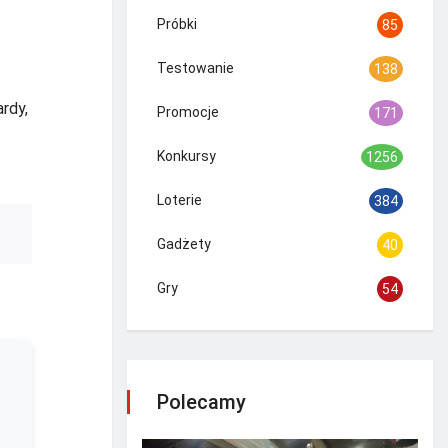
Próbki
85
Testowanie
138
rdy,
Promocje
171
Konkursy
1256
Loterie
384
Gadżety
40
Gry
54
Polecamy