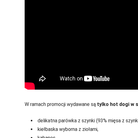
W ramach promocji wydawane są
tylko hot dogi w
delikatna parówka z szynki (93% mięsa z szynki
kiełbaska wyborna z ziołami,
kabanos,