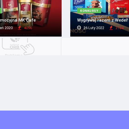
KONKURSY
omocyjna MK Cafe
Wygrywaj razem z Wedel!
eń 2020
4096
26 Luty 2022
3134