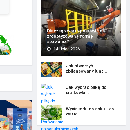
Dlaczego warto postawić na
zrobotyzowaną formę
spawania?
14 Lipiec 2026
Jak stworzyć
zbilansowany lunc...
Jak wybrać piłkę do
siatkówki...
Wyciskarki do soku - co
warto...