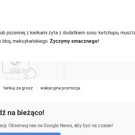
ub pszennej z kiełkami żyta z dodatkiem sosu: ketchupu, muszta
o bbq, meksykańskiego.
Życzymy smacznego!
tankuj za grosz
wakacyjna promocja
ź na bieżąco!
cji. Obserwuj nas na Google News, aby być na czasie!