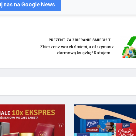
j nas na Google News
PREZENT ZA ZBIERANIE ŚMIECI? T...
Zbierzesz worek śmieci, a otrzymasz
darmową książkę! Ratujem...