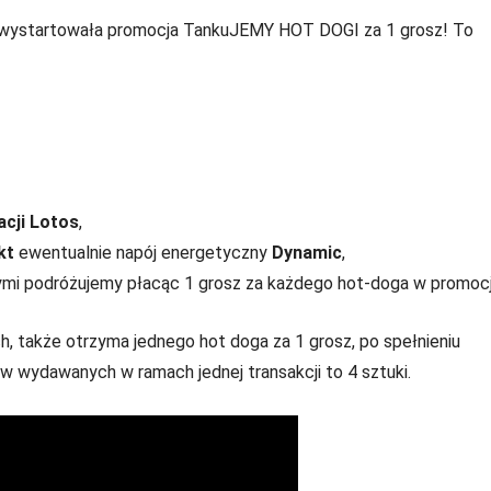
e wystartowała promocja TankuJEMY HOT DOGI za 1 grosz! To
acji Lotos
,
kt
ewentualnie napój energetyczny
Dynamic
,
tórymi podróżujemy płacąc 1 grosz za każdego hot-doga w promocj
ch, także otrzyma jednego hot doga za 1 grosz, po spełnieniu
wydawanych w ramach jednej transakcji to 4 sztuki.