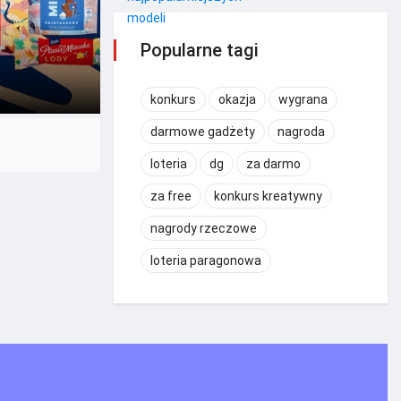
Popularne tagi
konkurs
okazja
wygrana
darmowe gadżety
nagroda
loteria
dg
za darmo
za free
konkurs kreatywny
nagrody rzeczowe
loteria paragonowa