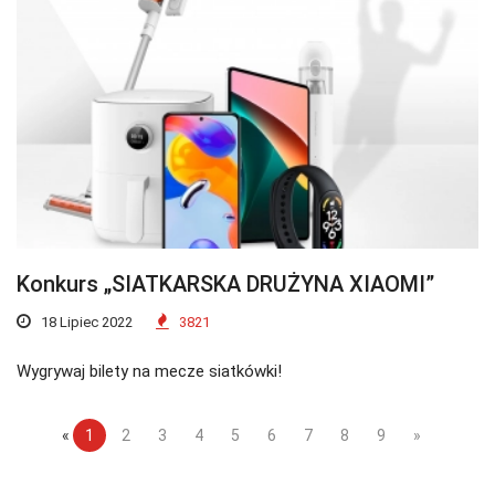
Konkurs „SIATKARSKA DRUŻYNA XIAOMI”
18 Lipiec 2022
3821
Wygrywaj bilety na mecze siatkówki!
«
1
2
3
4
5
6
7
8
9
»