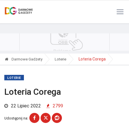
Polityka Prywatności
Reklama
Kontakt
RSS
Loteria Corega
Darmowe Gadżety
Loterie
LOTERIE
Loteria Corega
22 Lipiec 2022
2799
Udostępnij na: