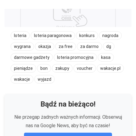
loteria
loteria paragonowa
konkurs
nagroda
wygrana
okazja
za free
za darmo
dg
darmowe gadżety
loteria promocyjna
kasa
pieniądze
bon
zakupy
voucher
wakacje.pl
wakacje
wyjazd
Bądź na bieżąco!
Nie przegap żadnych ważnych informacji. Obserwuj
nas na Google News, aby być na czasie!