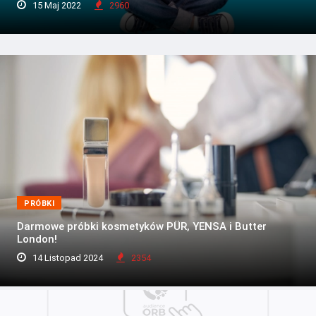
15 Maj 2022
2960
PRÓBKI
Darmowe próbki kosmetyków PÜR, YENSA i Butter
London!
14 Listopad 2024
2354