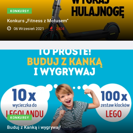
KONKURSY
Konkurs „Fitness z Motusem”
06 Wrzesień 2021
2404
KONKURSY
Buduj z Kanką i wygrywaj!