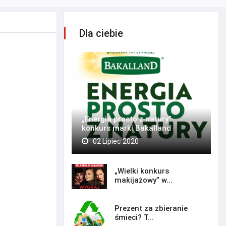
Dla ciebie
„Energia prosto z natury”
konkurs marki Bakalland
02 Lipiec 2020
„Wielki konkurs
makijażowy” w...
Prezent za zbieranie
śmieci? T...