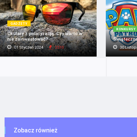
GADŻETY
KONKURSY
Okulary z polaryzacją. Czy warto w
nie zainwestować?
Świąteczna
01 Styczeń 2024
2510
30 Listop
Zobacz również