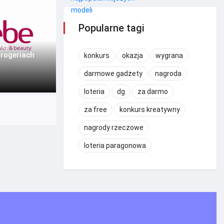
Popularne tagi
nej
drogeriach
konkurs
okazja
wygrana
darmowe gadżety
nagroda
loteria
dg
za darmo
za free
konkurs kreatywny
nagrody rzeczowe
loteria paragonowa