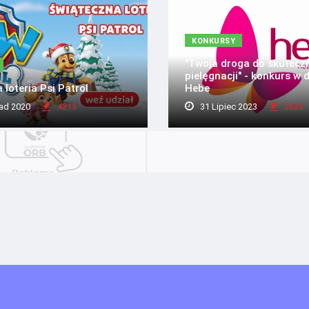
KONKURSY
"Twoja droga do skutecz
pielęgnacji" - konkurs w 
 loteria Psi Patrol
Hebe
ad 2020
4213
31 Lipiec 2023
2623