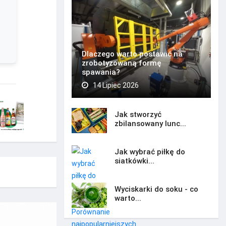
Dlaczego warto postawić na
zrobotyzowaną formę
spawania?
14 Lipiec 2026
Jak stworzyć
zbilansowany lunc...
Jak wybrać piłkę do
siatkówki...
Wyciskarki do soku - co
warto...