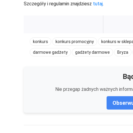
Szczegóły i regulamin znajdziesz
tutaj
.
konkurs
konkurs promocyjny
konkurs w sklepa
darmowe gadżety
gadżety darmowe
Bryza
Bąd
Nie przegap żadnych ważnych informa
Obserwu