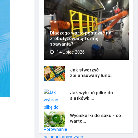
Dlaczego warto postawić na
zrobotyzowaną formę
spawania?
14 Lipiec 2026
Jak stworzyć
zbilansowany lunc...
Jak wybrać piłkę do
siatkówki...
Wyciskarki do soku - co
warto...