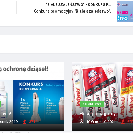
"BIAŁE SZALEŃSTWO" - KONKURS P...
Konkurs promocyjny "Białe szaleństwo".
KONKURSY
iech!
Hulaj po nagrody!
ernik 2019
3716
16 Grudzień 2021
35