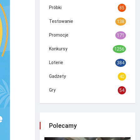
Próbki
85
Testowanie
138
Promocje
171
Konkursy
1256
Loterie
384
Gadżety
40
Gry
54
Polecamy