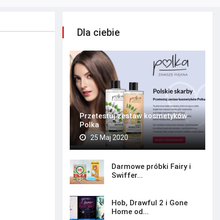
Dla ciebie
Przetestuj zestaw kosmetyków
Polka
25 Maj 2020
Darmowe próbki Fairy i
Swiffer...
Hob, Drawful 2 i Gone
Home od...