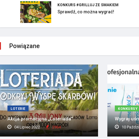
KONKURS #GRILLUJ ZE SMAKIEM
Sprawdź, co można wygrać!
Powiązane
LOTERIE
KONKURSY
Akcja promocyjna „Loteriada”
Wygraj uśm
04 Lipiec 2022
2964
10 Paździ