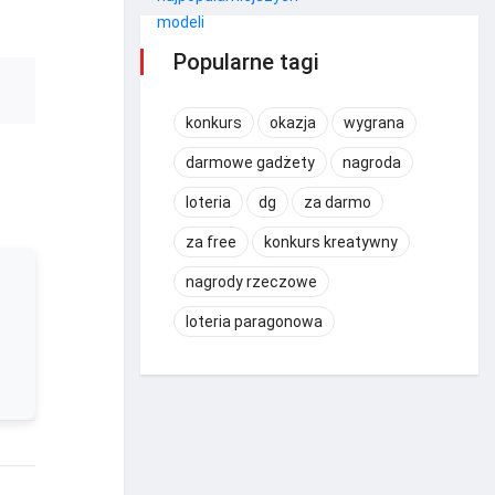
Popularne tagi
konkurs
okazja
wygrana
darmowe gadżety
nagroda
loteria
dg
za darmo
za free
konkurs kreatywny
nagrody rzeczowe
loteria paragonowa