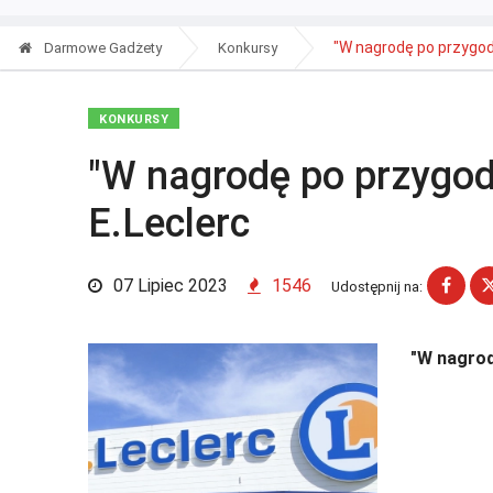
"W nagrodę po przygodę
Darmowe Gadżety
Konkursy
KONKURSY
"W nagrodę po przygod
E.Leclerc
07 Lipiec 2023
1546
Udostępnij na:
"W nagrod