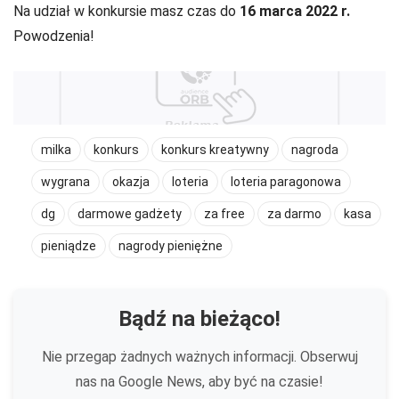
Na udział w konkursie masz czas do
16 marca 2022 r.
Powodzenia!
milka
konkurs
konkurs kreatywny
nagroda
wygrana
okazja
loteria
loteria paragonowa
dg
darmowe gadżety
za free
za darmo
kasa
pieniądze
nagrody pieniężne
Bądź na bieżąco!
Nie przegap żadnych ważnych informacji. Obserwuj
nas na Google News, aby być na czasie!