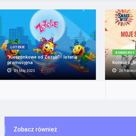
LOTERIE
KONKURSY
"Kieszonkowe od Zozoli" - loteria
promocyjna
Konkurs „M
01 Maj 2023
2072
26 Kwieci
Zobacz również