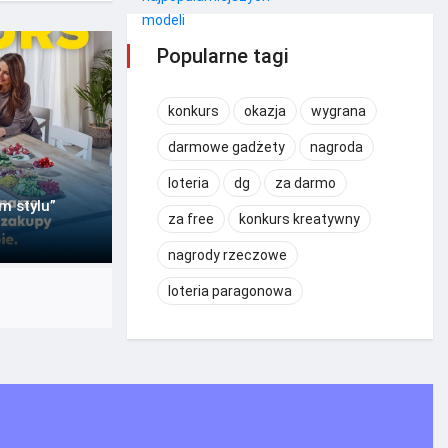
Popularne tagi
konkurs
okazja
wygrana
darmowe gadżety
nagroda
loteria
dg
za darmo
m stylu”
za free
konkurs kreatywny
nagrody rzeczowe
loteria paragonowa