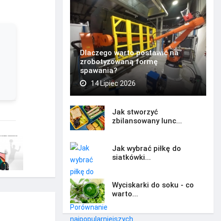
Dlaczego warto postawić na
zrobotyzowaną formę
spawania?
14 Lipiec 2026
Jak stworzyć
zbilansowany lunc...
Jak wybrać piłkę do
siatkówki...
Wyciskarki do soku - co
warto...