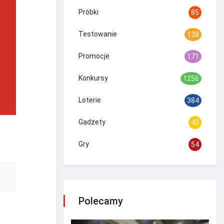
Próbki
85
Testowanie
138
Promocje
171
Konkursy
1256
Loterie
384
Gadżety
40
Gry
54
Polecamy