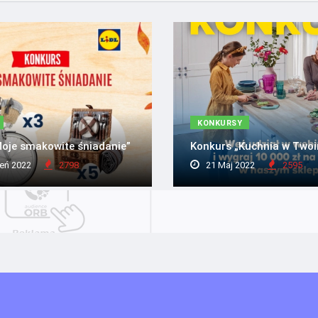
KONKURSY
oje smakowite śniadanie”
Konkurs „Kuchnia w Twoi
eń 2022
2798
21 Maj 2022
2595