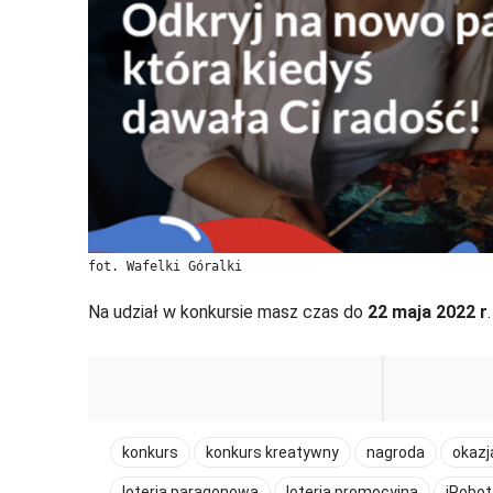
fot. Wafelki Góralki
Na udział w konkursie masz czas do
22 maja 2022 r
konkurs
konkurs kreatywny
nagroda
okazj
loteria paragonowa
loteria promocyjna
iRobo