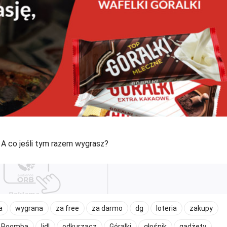
. A co jeśli tym razem wygrasz?
a
wygrana
za free
za darmo
dg
loteria
zakupy
t Roomba
lidl
odkurzacz
Góralki
głośnik
gadżety