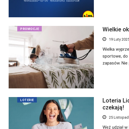
Wielkie ok
PROMOCJE
19 Luty 202
Wielka wyprze
sportowe, do 
zapasów. Nie 
Loteria L
LOTERIE
czekają!
25 Listopad
Weź udział w 