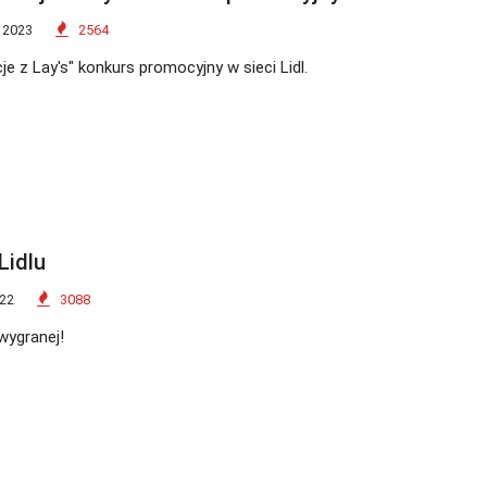
 2023
2564
e z Lay's" konkurs promocyjny w sieci Lidl.
Lidlu
022
3088
wygranej!