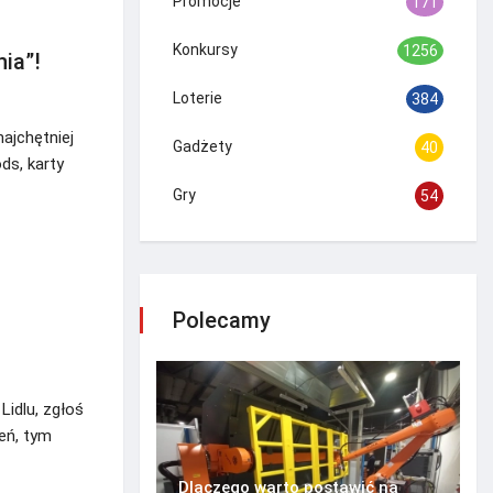
Promocje
171
Konkursy
1256
ia”!
Loterie
384
ajchętniej
Gadżety
40
ds, karty
Gry
54
Polecamy
Lidlu, zgłoś
eń, tym
Dlaczego warto postawić na