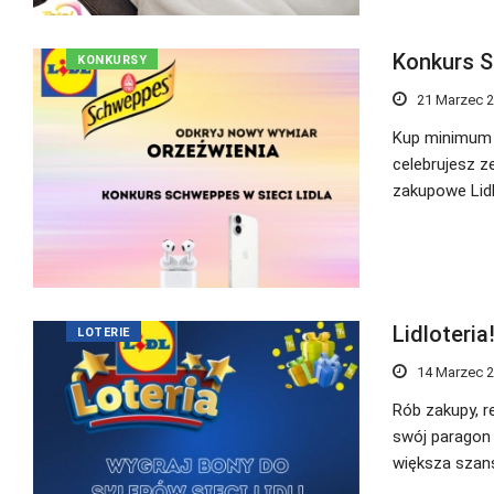
Konkurs S
KONKURSY
21 Marzec 
Kup minimum 2
celebrujesz z
zakupowe Lidl 
Lidloteria
LOTERIE
14 Marzec 
Rób zakupy, re
swój paragon 
większa szans