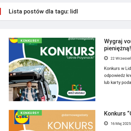
Lista postów dla tagu: lidl
Wygraj vo
KONKURSY
pieniężną!
22 Wrzesień
Konkurs w Lid
odpowiedz kre
lub karty pod
Konkurs “
KONKURSY
16 Maj 2025