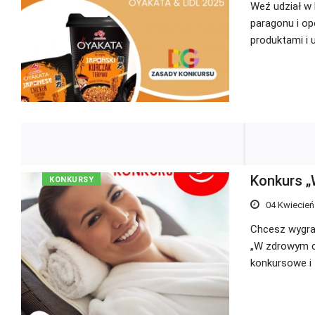
Weź udział w k
paragonu i op
produktami i 
Konkurs „
KONKURSY
04 Kwiecień
Chcesz wygra
„W zdrowym ci
konkursowe i 