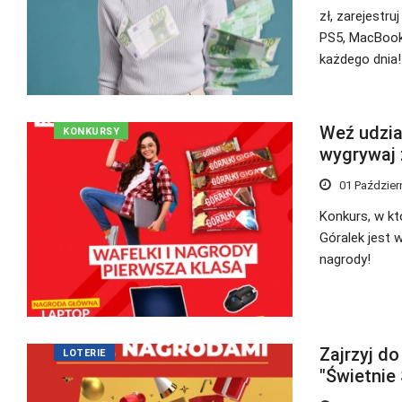
zł, zarejestru
PS5, MacBook 
każdego dnia!
Weź udział
KONKURSY
wygrywaj 
01 Paździer
Konkurs, w kt
Góralek jest 
nagrody!
Zajrzyj do
LOTERIE
"Świetnie