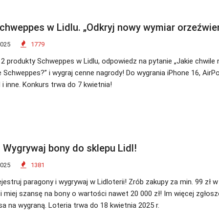
chweppes w Lidlu. „Odkryj nowy wymiar orzeźwien
2025
1779
 produkty Schweppes w Lidlu, odpowiedz na pytanie „Jakie chwile n
e Schweppes?” i wygraj cenne nagrody! Do wygrania iPhone 16, AirPo
i inne. Konkurs trwa do 7 kwietnia!
! Wygrywaj bony do sklepu Lidl!
2025
1381
jestruj paragony i wygrywaj w Lidloterii! Zrób zakupy za min. 99 zł w 
i miej szansę na bony o wartości nawet 20 000 zł! Im więcej zgłosz
a na wygraną. Loteria trwa do 18 kwietnia 2025 r.