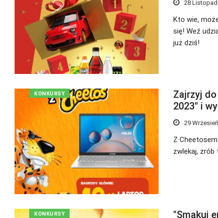
28 Listopad
Kto wie, może
się! Weź udzia
już dziś!
Zajrzyj d
KONKURSY
2023" i wy
29 Wrzesień
Z Cheetosem w
zwlekaj, zrób t
"Smakuj e
KONKURSY