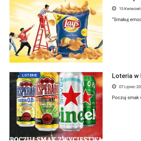
15 Kwiecień
"Smakuj emocj
Loteria w 
LOTERIE
07 Lipiec 2
Poczuj smak 