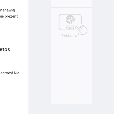
stanawiaj
bie prezent
eetos
nagrody! Nie