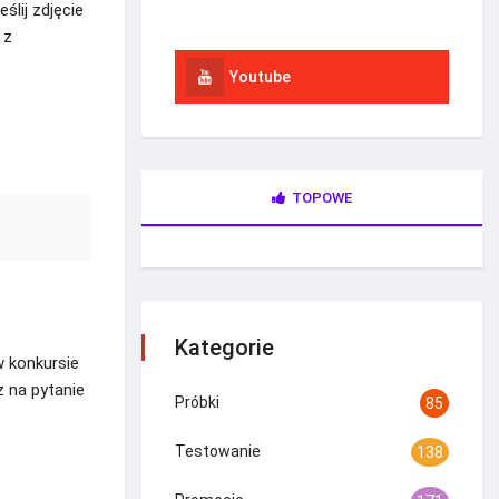
ślij zdjęcie
Instagram
 z
Youtube
TOPOWE
Kategorie
 konkursie
 na pytanie
Próbki
85
Testowanie
138