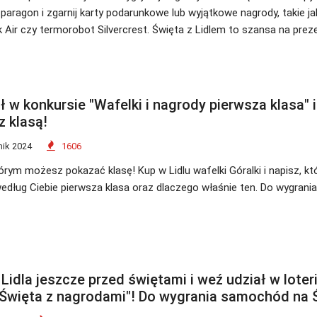
j paragon i zgarnij karty podarunkowe lub wyjątkowe nagrody, takie j
Air czy termorobot Silvercrest. Święta z Lidlem to szansa na prez
 w konkursie "Wafelki i nagrody pierwsza klasa" i
z klasą!
nik 2024
1606
órym możesz pokazać klasę! Kup w Lidlu wafelki Góralki i napisz, k
według Ciebie pierwsza klasa oraz dlaczego właśnie ten. Do wygrania
 Lidla jeszcze przed świętami i weź udział w loteri
 Święta z nagrodami"! Do wygrania samochód na 