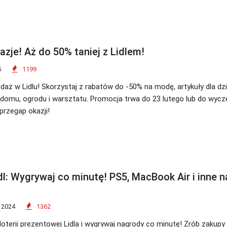
azje! Aż do 50% taniej z Lidlem!
5
1199
daż w Lidlu! Skorzystaj z rabatów do -50% na modę, artykuły dla dzi
domu, ogrodu i warsztatu. Promocja trwa do 23 lutego lub do wycz
przegap okazji!
idl: Wygrywaj co minutę! PS5, MacBook Air i inne 
 2024
1362
loterii prezentowej Lidla i wygrywaj nagrody co minutę! Zrób zakupy