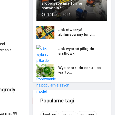
zrobotyzowaną formę
spawania?
14 Lipiec 2026
Jak stworzyć
zbilansowany lunc...
eci,
Jak wybrać piłkę do
erpania
siatkówki...
Wyciskarki do soku - co
warto...
nagrody
Popularne tagi
 za min. 99
konkurs
okazja
wygrana