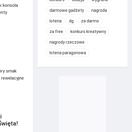
ak konsola
darmowe gadżety
nagroda
enty
loteria
dg
za darmo
za free
konkurs kreatywny
nagrody rzeczowe
loteria paragonowa
tóry smak
 rewelacyjne
i
Święta!