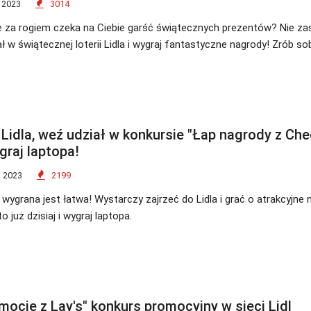
 2023
3014
 za rogiem czeka na Ciebie garść świątecznych prezentów? Nie za
ł w świątecznej loterii Lidla i wygraj fantastyczne nagrody! Zrób so
o Lidla, weź udział w konkursie "Łap nagrody z Ch
graj laptopa!
 2023
2199
ygrana jest łatwa! Wystarczy zajrzeć do Lidla i grać o atrakcyjne 
o już dzisiaj i wygraj laptopa.
mocje z Lay's" konkurs promocyjny w sieci Lidl