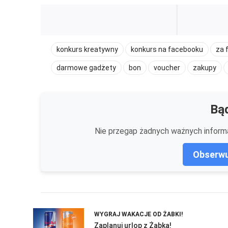
konkurs kreatywny
konkurs na facebooku
za 
darmowe gadżety
bon
voucher
zakupy
Bąd
Nie przegap żadnych ważnych informa
Obserwu
WYGRAJ WAKACJE OD ŻABKI!
Zaplanuj urlop z Żabką!