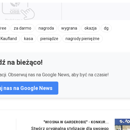
free
za darmo
nagroda
wygrana
okazja
dg
Kaufland
kasa
pieniądze
nagrody pieniężne
ź na bieżąco!
cji. Obserwuj nas na Google News, aby być na czasie!
j nas na Google News
"WIOSNA W GARDEROBIE" - KONKUR...
Stwórz oryginalną stylizację dla swojego