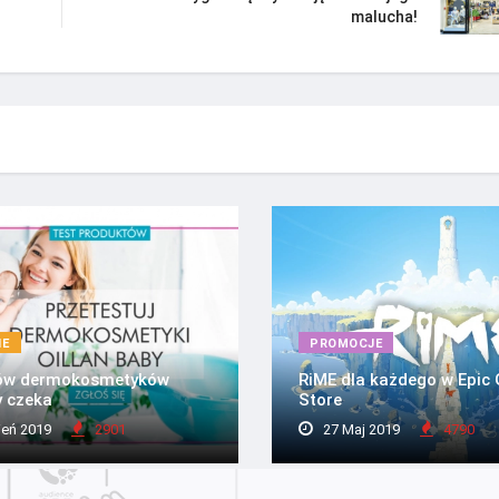
malucha!
IE
PROMOCJE
ów dermokosmetyków
RiME dla każdego w Epic
y czeka
Store
ień 2019
2901
27 Maj 2019
4790