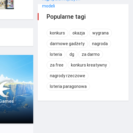
Popularne tagi
konkurs
okazja
wygrana
darmowe gadżety
nagroda
loteria
dg
za darmo
za free
konkurs kreatywny
nagrody rzeczowe
loteria paragonowa
 Games