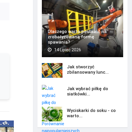
Dlaczego warto postawić na
zrobotyzowaną formę
spawania?
14 Lipiec 2026
Jak stworzyć
zbilansowany lunc...
Jak wybrać piłkę do
siatkówki...
Wyciskarki do soku - co
warto...