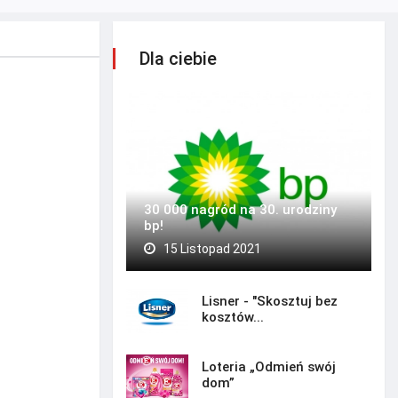
Dla ciebie
30 000 nagród na 30. urodziny
bp!
15 Listopad 2021
Lisner - "Skosztuj bez
kosztów...
Loteria „Odmień swój
dom”