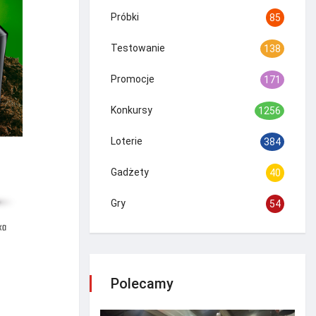
Próbki
85
Testowanie
138
Promocje
171
Konkursy
1256
Loterie
384
Gadżety
40
Gry
54
Polecamy