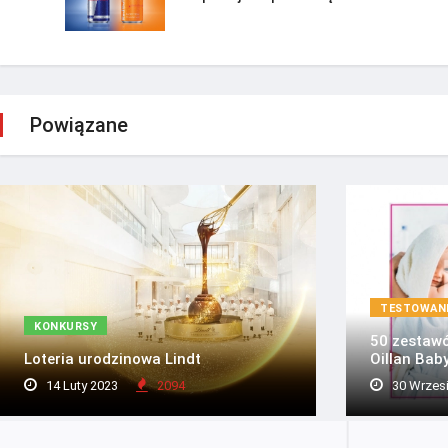
Powiązane
TESTOWAN
KONKURSY
50 zestaw
Loteria urodzinowa Lindt
Oillan Bab
14 Luty 2023
2094
30 Wrzes