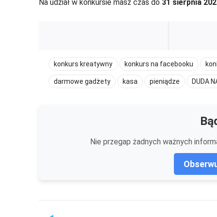
Na udział w konkursie masz czas do
31 sierpnia 202
konkurs kreatywny
konkurs na facebooku
kon
darmowe gadżety
kasa
pieniądze
DUDA N
Bąd
Nie przegap żadnych ważnych informa
Obserwu