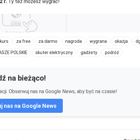
2 r.
Ty też możesz wygrać!
kurs
za free
za darmo
nagroda
wygrana
okazja
d
ASZE POLSKIE
skuter elektryczny
gadżety
podróż
ź na bieżąco!
cji. Obserwuj nas na Google News, aby być na czasie!
j nas na Google News