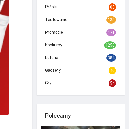
Próbki
85
Testowanie
138
Promocje
171
Konkursy
1256
Loterie
384
Gadżety
40
Gry
54
Polecamy