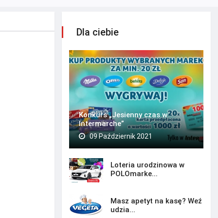
Dla ciebie
Konkurs „Jesienny czas w
Intermarche”
09 Październik 2021
Loteria urodzinowa w
POLOmarke...
Masz apetyt na kasę? Weź
udzia...