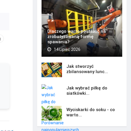
Dlaczego warto postawić na
zrobotyzowaną formę
g
spawania?
14 Lipiec 2026
Jak stworzyć
zbilansowany lunc...
Jak wybrać piłkę do
siatkówki...
Wyciskarki do soku - co
warto...