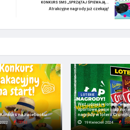
KONKURS SMS „SPRZĄTAJ ŚPIEWAJĄ...
Atrakcyjne nagrody już czekają!
LOTERIE
Weź udział w loterii, wspi
sportowe pasje i łap najl
 Konkurs na Facebooku
nagrody w loterii Crunchi
 2022
2743
19 Kwiecień 2024
23