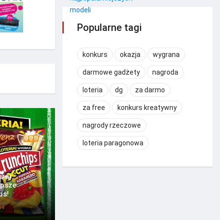
Popularne tagi
konkurs
okazja
wygrana
darmowe gadżety
nagroda
loteria
dg
za darmo
za free
konkurs kreatywny
nagrody rzeczowe
loteria paragonowa
eraj
epsze
ps!
64