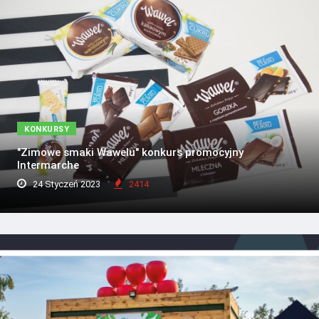
KONKURSY
"Zimowe smaki Wawelu" konkurs promocyjny
Intermarche
24 Styczeń 2023
2414