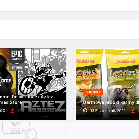
PRÓBKI
me: Deliverance i Aztez
mes Store
Darmowe próbki karmy d
020
4961
13 Październik 2021