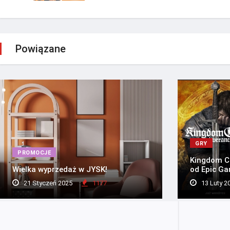
Powiązane
GRY
PROMOCJE
Kingdom Co
Wielka wyprzedaż w JYSK!
od Epic Ga
21 Styczeń 2025
1177
13 Luty 2