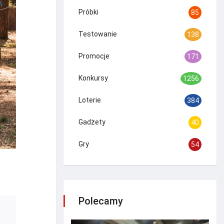
Próbki
85
Testowanie
138
Promocje
171
Konkursy
1256
Loterie
384
Gadżety
40
Gry
54
Polecamy