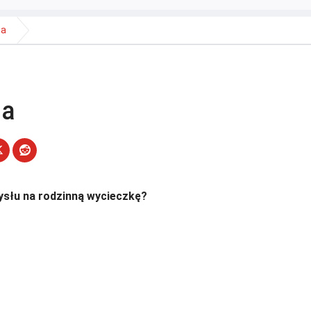
sa
sa
słu na rodzinną wycieczkę?