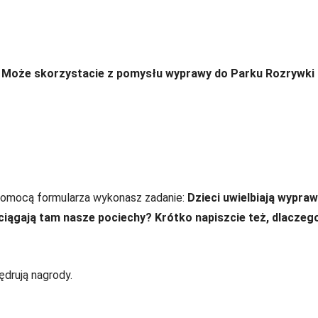
i. Może skorzystacie z pomysłu wyprawy do Parku Rozrywki
pomocą formularza wykonasz zadanie:
Dzieci uwielbiają wypra
yciągają tam nasze pociechy? Krótko napiszcie też, dlaczeg
ędrują nagrody.