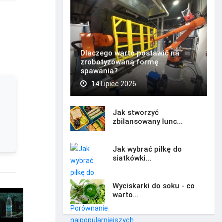
Dlaczego warto postawić na
zrobotyzowaną formę
spawania?
14 Lipiec 2026
Jak stworzyć
zbilansowany lunc...
Jak wybrać piłkę do
siatkówki...
Wyciskarki do soku - co
warto...