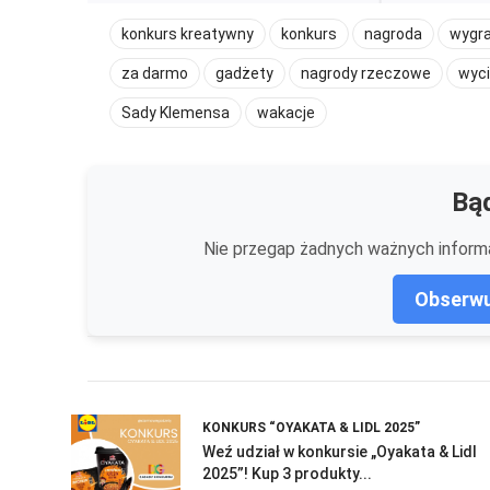
konkurs kreatywny
konkurs
nagroda
wygr
za darmo
gadżety
nagrody rzeczowe
wyc
Sady Klemensa
wakacje
Bąd
Nie przegap żadnych ważnych informa
Obserwu
KONKURS “OYAKATA & LIDL 2025”
Weź udział w konkursie „Oyakata & Lidl
2025”! Kup 3 produkty...