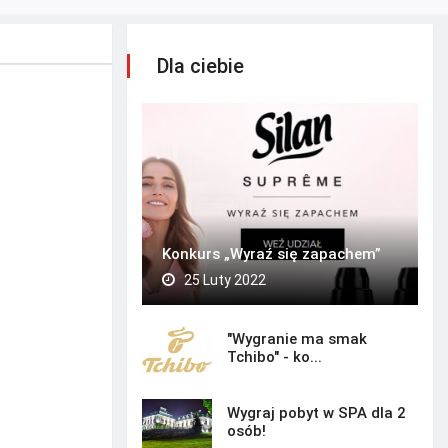
Dla ciebie
Konkurs „Wyraź się zapachem”
25 Luty 2022
"Wygranie ma smak
Tchibo" - ko...
Wygraj pobyt w SPA dla 2
osób!