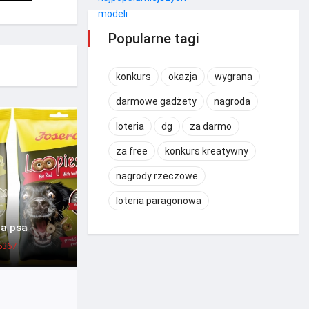
Popularne tagi
konkurs
okazja
wygrana
darmowe gadżety
nagroda
loteria
dg
za darmo
za free
konkurs kreatywny
nagrody rzeczowe
loteria paragonowa
la psa
6367