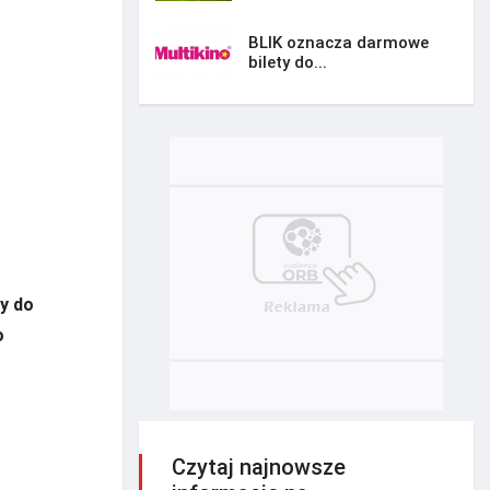
BLIK oznacza darmowe
bilety do...
wy do
o
Czytaj najnowsze