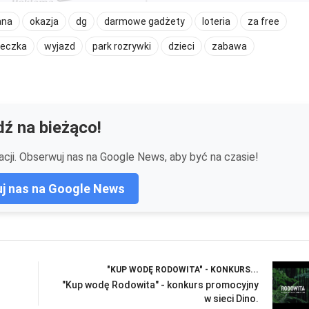
ana
okazja
dg
darmowe gadżety
loteria
za free
ieczka
wyjazd
park rozrywki
dzieci
zabawa
ź na bieżąco!
cji. Obserwuj nas na Google News, aby być na czasie!
j nas na Google News
"KUP WODĘ RODOWITA" - KONKURS...
"Kup wodę Rodowita" - konkurs promocyjny
w sieci Dino.