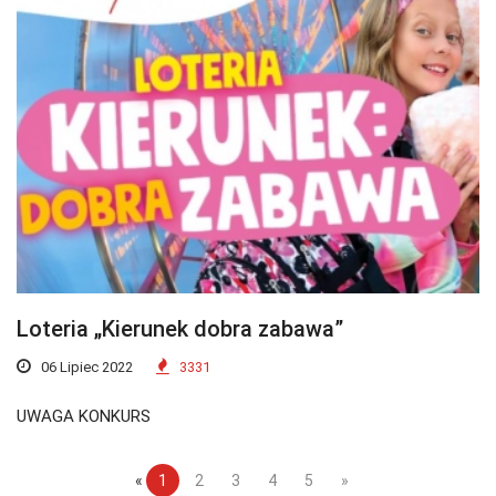
Loteria „Kierunek dobra zabawa”
06 Lipiec 2022
3331
UWAGA KONKURS
«
1
2
3
4
5
»