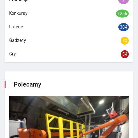
Konkursy
1256
Loterie
384
Gadżety
40
Gry
54
Polecamy