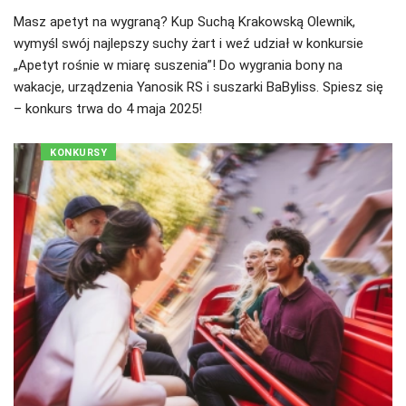
Masz apetyt na wygraną? Kup Suchą Krakowską Olewnik,
wymyśl swój najlepszy suchy żart i weź udział w konkursie
„Apetyt rośnie w miarę suszenia”! Do wygrania bony na
wakacje, urządzenia Yanosik RS i suszarki BaByliss. Spiesz się
– konkurs trwa do 4 maja 2025!
KONKURSY