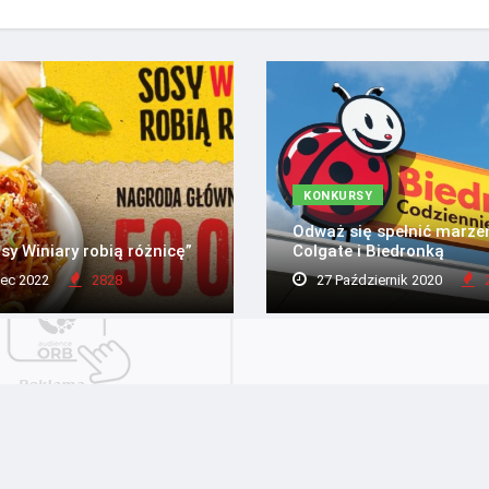
KONKURSY
Odważ się spełnić marzen
sy Winiary robią różnicę”
Colgate i Biedronką
ec 2022
2828
27 Październik 2020