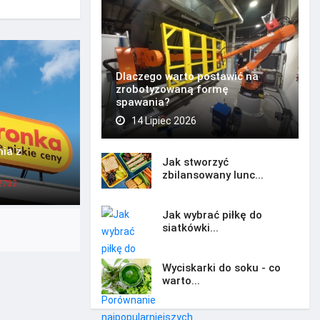
Dlaczego warto postawić na
zrobotyzowaną formę
spawania?
14 Lipiec 2026
ia z
Jak stworzyć
zbilansowany lunc...
2732
Jak wybrać piłkę do
siatkówki...
Wyciskarki do soku - co
warto...