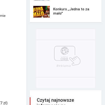
Konkurs ,,Jedna to za
mało"
rmie
Czytaj najnowsze
7 zł)