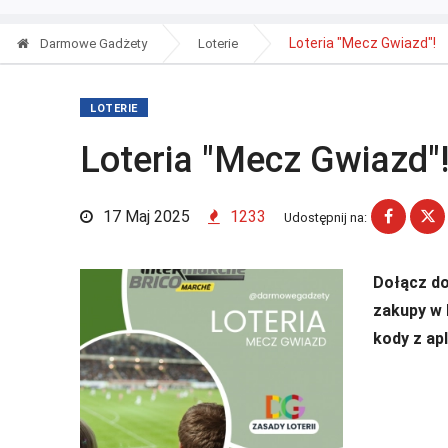
Loteria "Mecz Gwiazd"!
Darmowe Gadżety
Loterie
LOTERIE
Loteria "Mecz Gwiazd"
17 Maj 2025
1233
Udostępnij na:
Dołącz do 
zakupy w 
kody z apl