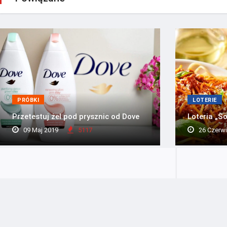
PRÓBKI
LOTERIE
Przetestuj żel pod prysznic od Dove
Loteria „So
09 Maj 2019
5117
26 Czerwi