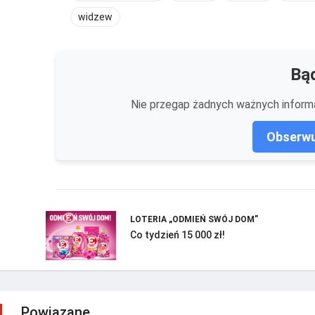
widzew
Bąd
Nie przegap żadnych ważnych informa
Obserwu
LOTERIA „ODMIEŃ SWÓJ DOM”
Co tydzień 15 000 zł!
Powiązane