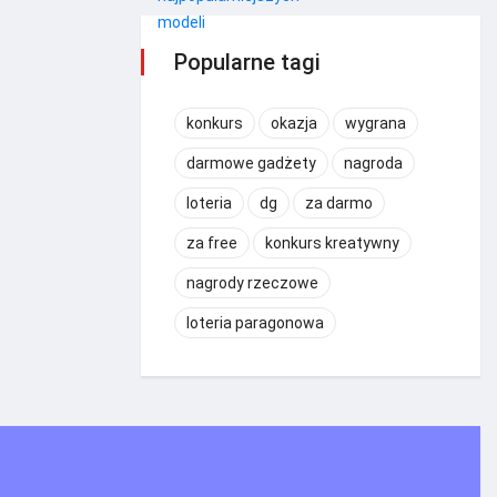
Popularne tagi
konkurs
okazja
wygrana
darmowe gadżety
nagroda
loteria
dg
za darmo
za free
konkurs kreatywny
nagrody rzeczowe
loteria paragonowa