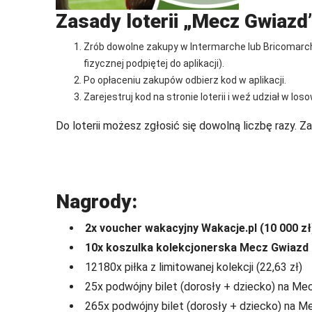
Zasady loterii „Mecz Gwiazd”
Zrób dowolne zakupy w Intermarche lub Bricomarche
fizycznej podpiętej do aplikacji).
Po opłaceniu zakupów odbierz kod w aplikacji.
Zarejestruj kod na stronie loterii i weź udział w 
Do loterii możesz zgłosić się dowolną liczbę razy. Za
Nagrody:
2x voucher wakacyjny Wakacje.pl (10 000 zł
10x koszulka kolekcjonerska Mecz Gwiazd 
12180x piłka z limitowanej kolekcji (22,63 zł)
25x podwójny bilet (dorosły + dziecko) na Me
265x podwójny bilet (dorosły + dziecko) na M