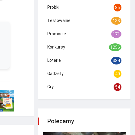
Próbki
85
Testowanie
138
Promocje
171
Konkursy
1256
Loterie
384
Gadżety
40
Gry
54
Polecamy