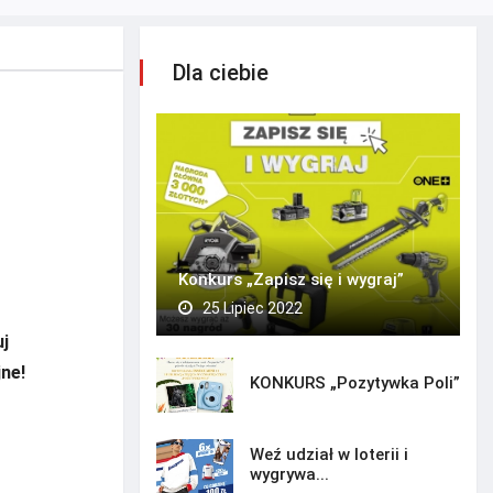
Dla ciebie
Konkurs „Zapisz się i wygraj”
25 Lipiec 2022
j
jne!
KONKURS „Pozytywka Poli”
Weź udział w loterii i
wygrywa...