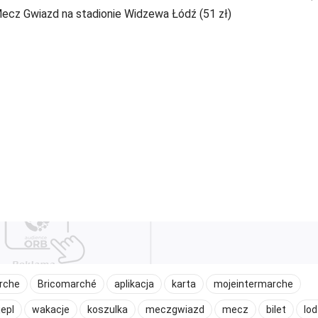
Mecz Gwiazd na stadionie Widzewa Łódź (51 zł)
rche
Bricomarché
aplikacja
karta
mojeintermarche
epl
wakacje
koszulka
meczgwiazd
mecz
bilet
lo