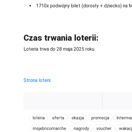
1710x podwójny bilet (dorosły + dziecko) na 
Czas trwania loterii:
Loteria trwa do 28 maja 2025 roku.
Strona loterii
.
loteria
oferta
okazja
promocja
Interma
mojebricomarche
nagrody
voucher
wakacj