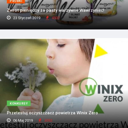
PRÓBKI
Zwrot pieniędzy za pasty warzywne Wawrzyniec!
23 Styczeń 2019
4507
KONKURSY
Przetestuj oczyszczacz powietrza WInix Zero
06 Maj 2019
3052