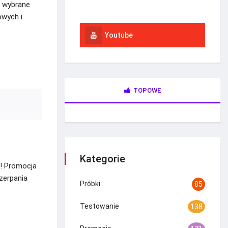
a wybrane
Instagram
owych i
Youtube
TOPOWE
Kategorie
h! Promocja
zerpania
Próbki
85
Testowanie
138