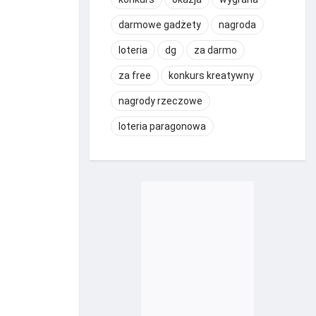
darmowe gadżety
nagroda
loteria
dg
za darmo
za free
konkurs kreatywny
nagrody rzeczowe
loteria paragonowa