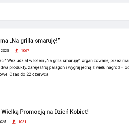
ma „Na grilla smaruję!”
 2025
1067
wać? Weź udział w loterii „Na grilla smaruję!” organizowanej przez m
wa produkty, zarejestruj paragon i wygraj jedną z wielu nagród – o
llowe. Czas do 22 czerwca!
z Wielką Promocją na Dzień Kobiet!
2025
1021