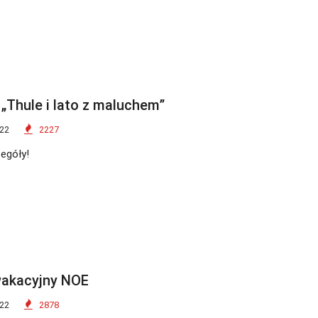
Thule i lato z maluchem”
022
2227
egóły!
wakacyjny NOE
022
2878