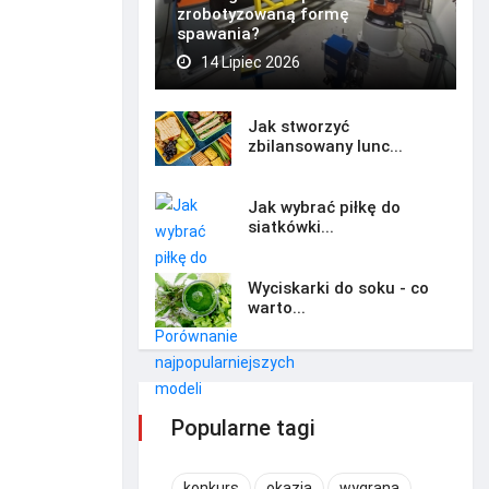
zrobotyzowaną formę
spawania?
14 Lipiec 2026
Jak stworzyć
zbilansowany lunc...
Jak wybrać piłkę do
siatkówki...
Wyciskarki do soku - co
warto...
Popularne tagi
konkurs
okazja
wygrana