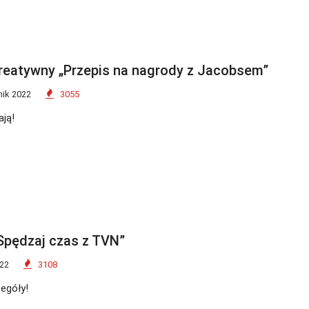
reatywny „Przepis na nagrody z Jacobsem”
nik 2022
3055
ją!
Spędzaj czas z TVN”
022
3108
egóły!