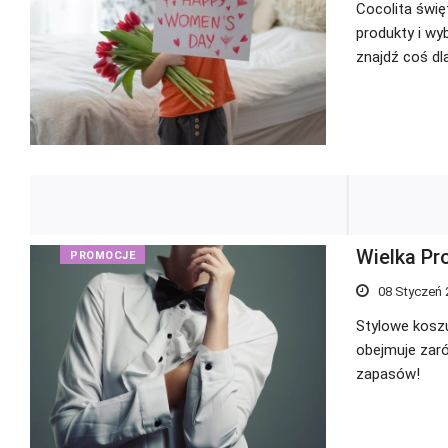
Cocolita świę
produkty i wy
znajdź coś dla
Wielka Pr
PROMOCJE
08 Styczeń 
Stylowe koszu
obejmuje zaró
zapasów!