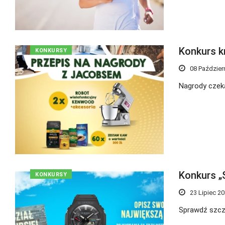
Konkurs k
KONKURSY
08 Paździer
Nagrody czeka
Konkurs „
KONKURSY
23 Lipiec 2
Sprawdź szcz