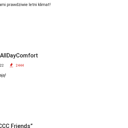
mi prawdziwie letni klimat!
#AllDayComfort
022
2444
ją!
CCC Friends”