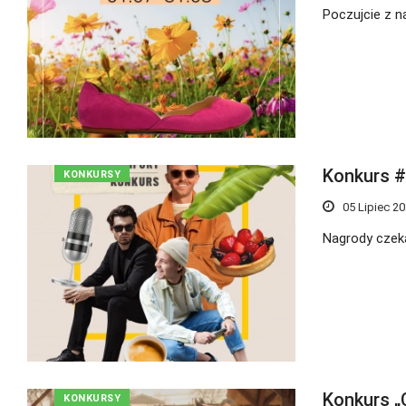
Poczujcie z na
Konkurs 
KONKURSY
05 Lipiec 2
Nagrody czeka
Konkurs „
KONKURSY