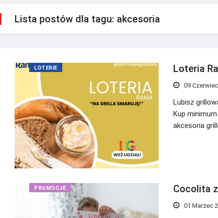
Lista postów dla tagu: akcesoria
Loteria Ra
LOTERIE
09 Czerwiec
Lubisz grillo
Kup minimum d
akcesoria gri
Cocolita 
PROMOCJE
01 Marzec 