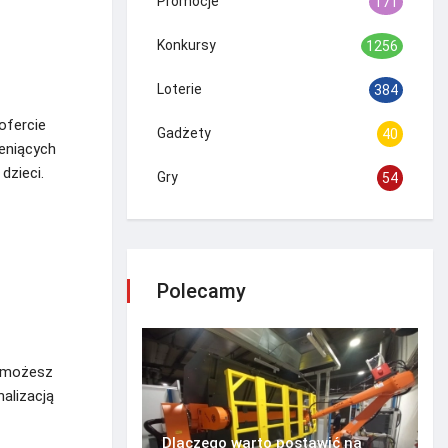
Promocje
171
Konkursy
1256
Loterie
384
ofercie
Gadżety
40
ceniących
dzieci.
Gry
54
Polecamy
a możesz
alizacją
Dlaczego warto postawić na