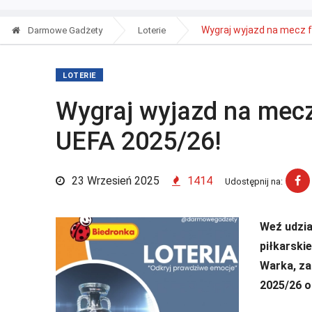
Wygraj wyjazd na mecz faz
Darmowe Gadżety
Loterie
LOTERIE
Wygraj wyjazd na mecz 
UEFA 2025/26!
23 Wrzesień 2025
1414
Udostępnij na:
Weź udział
piłkarski
Warka, za
2025/26 o