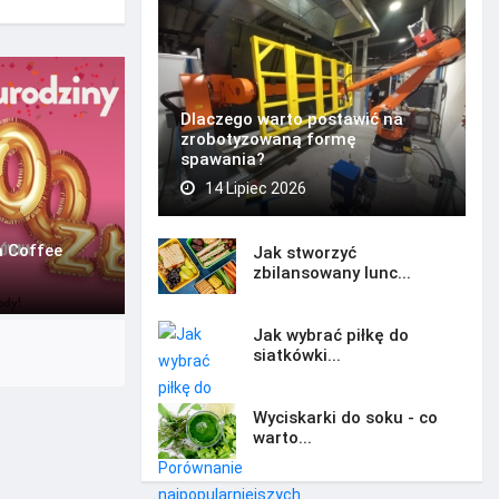
Dlaczego warto postawić na
zrobotyzowaną formę
spawania?
14 Lipiec 2026
a Coffee
Jak stworzyć
zbilansowany lunc...
Jak wybrać piłkę do
siatkówki...
Wyciskarki do soku - co
warto...