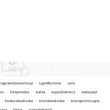
kryjprawdziweemocje
Liga Mistrzów
uefa
iec
Desperados
warka
wyjazdnamecz
wakacjepl
konkursbiedronka
loteriabiedronka
loteriapromocyjna
nozna
kibice
wyjazdpilkarski