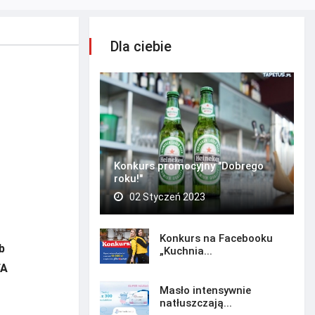
Dla ciebie
Konkurs promocyjny "Dobrego
roku!"
02 Styczeń 2023
Konkurs na Facebooku
b
„Kuchnia...
FA
Masło intensywnie
natłuszczają...