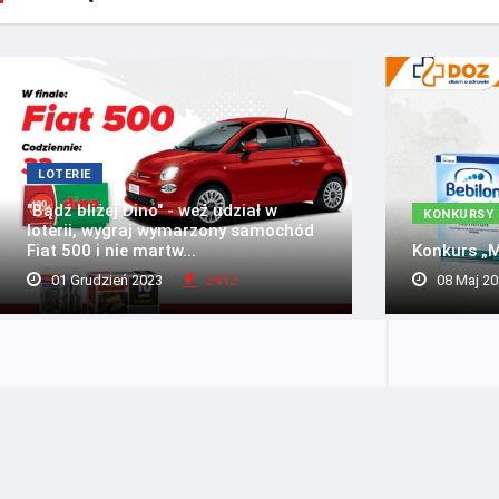
LOTERIE
"Bądź bliżej Dino" - weź udział w
KONKURSY
loterii, wygraj wymarzony samochód
Fiat 500 i nie martw...
Konkurs „M
01 Grudzień 2023
2412
08 Maj 20