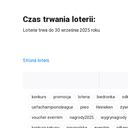
Czas trwania loterii:
Loteria trwa do 30 września 2025 roku.
Strona loterii
.
konkurs
promocja
loteria
biedronka
od
uefachampionsleague
piwo
Heineken
żyw
voucher eventim
nagrody2025
wygrynagrody
konkurszakupy
piwopolska
eventim
pilka