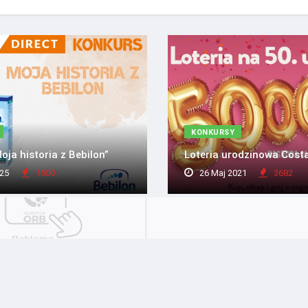
KONKURSY
oja historia z Bebilon”
Loteria urodzinowa Cost
25
1500
26 Maj 2021
3682