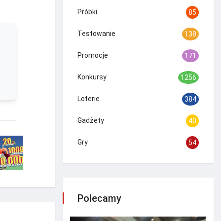
Próbki
85
Testowanie
138
Promocje
171
Konkursy
1256
Loterie
384
Gadżety
40
Gry
54
Polecamy