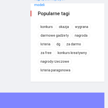
Popularne tagi
konkurs
okazja
wygrana
darmowe gadżety
nagroda
loteria
dg
za darmo
za free
konkurs kreatywny
nagrody rzeczowe
loteria paragonowa