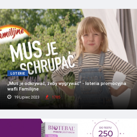
LOTERIE
„Mus je odkrywać, żeby wygrywać” - loteria promocyjna
wafli Familijne
19 Lipiec 2023
1785