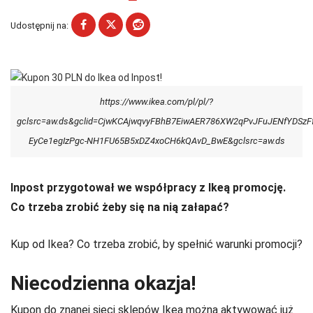
Udostępnij na:
https://www.ikea.com/pl/pl/?
gclsrc=aw.ds&gclid=CjwKCAjwqvyFBhB7EiwAER786XW2qPvJFuJENfYDSzF
EyCe1egIzPgc-NH1FU65B5xDZ4xoCH6kQAvD_BwE&gclsrc=aw.ds
Inpost przygotował we współpracy z Ikeą promocję.
Co trzeba zrobić żeby się na nią załapać?
Kup od Ikea? Co trzeba zrobić, by spełnić warunki promocji?
Niecodzienna okazja!
Kupon do znanej sieci sklepów Ikea można aktywować już