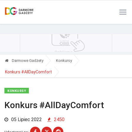
Polityka Prywatności
Reklama
Kontakt
RSS
Darmowe Gadżety
Konkursy
Konkurs #AllDayComfort
KONKURSY
Konkurs #AllDayComfort
05 Lipiec 2022
2450