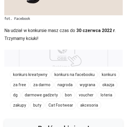
fot. Facebook
Na udział w konkursie masz czas do
30 czerwca 2022 r
.
Trzymamy kciuki!
konkurs kreatywny
konkurs na facebooku
konkurs
za free
za darmo
nagroda
wygrana
okazja
dg
darmowe gadżety
bon
voucher
loteria
zakupy
buty
Cat Footwear
akcesoria