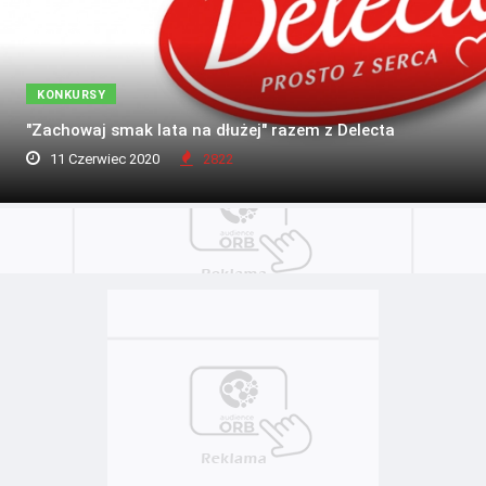
KONKURSY
"Zachowaj smak lata na dłużej" razem z Delecta
11 Czerwiec 2020
2822