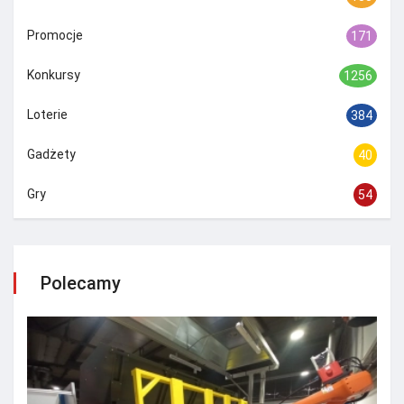
Promocje
171
Konkursy
1256
Loterie
384
Gadżety
40
Gry
54
Polecamy