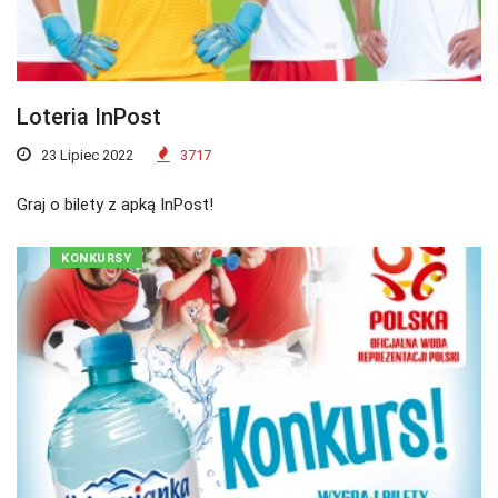
Loteria InPost
23 Lipiec 2022
3717
Graj o bilety z apką InPost!
KONKURSY