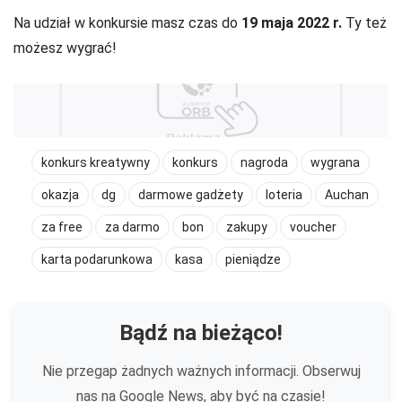
Na udział w konkursie masz czas do
19 maja 2022 r.
Ty też
możesz wygrać!
konkurs kreatywny
konkurs
nagroda
wygrana
okazja
dg
darmowe gadżety
loteria
Auchan
za free
za darmo
bon
zakupy
voucher
karta podarunkowa
kasa
pieniądze
Bądź na bieżąco!
Nie przegap żadnych ważnych informacji. Obserwuj
nas na Google News, aby być na czasie!