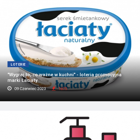
LOTERIE
"Wygraj to, co ważne w kuchni" - loteria promocyjna
marki Łaciaty
09 Czerwiec 2023
1673