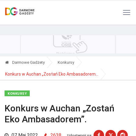
Polityka Prywatności
Reklama
Kontakt
RSS
Darmowe Gadżety
Konkursy
Konkurs w Auchan „Zostań Eko Ambasadorem...
KONKURSY
Konkurs w Auchan „Zostań
Eko Ambasadorem”.
07 Maj 2022
2638
Udostępnij na: