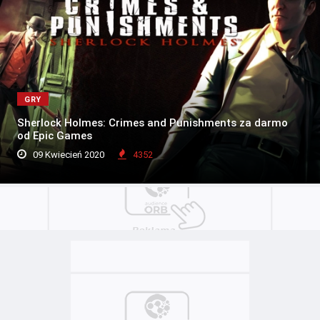
GRY
Sherlock Holmes: Crimes and Punishments za darmo
od Epic Games
09 Kwiecień 2020
4352