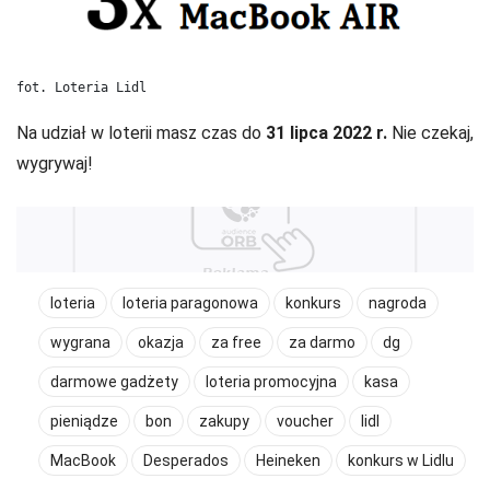
fot. Loteria Lidl
Na udział w loterii masz czas do
31 lipca 2022 r.
Nie czekaj,
wygrywaj!
loteria
loteria paragonowa
konkurs
nagroda
wygrana
okazja
za free
za darmo
dg
darmowe gadżety
loteria promocyjna
kasa
pieniądze
bon
zakupy
voucher
lidl
MacBook
Desperados
Heineken
konkurs w Lidlu