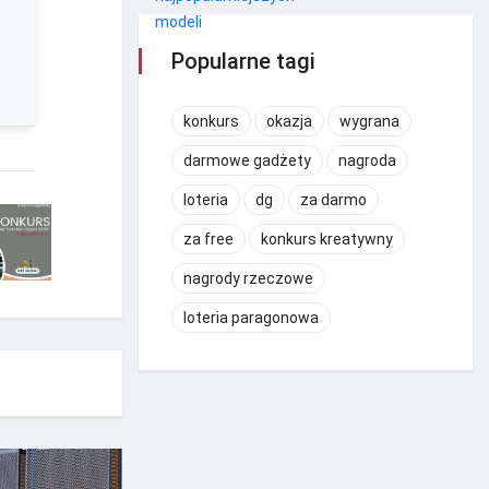
Popularne tagi
konkurs
okazja
wygrana
darmowe gadżety
nagroda
loteria
dg
za darmo
za free
konkurs kreatywny
nagrody rzeczowe
loteria paragonowa