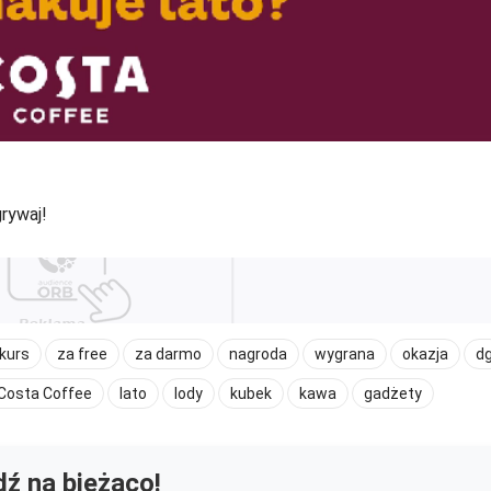
rywaj!
kurs
za free
za darmo
nagroda
wygrana
okazja
d
Costa Coffee
lato
lody
kubek
kawa
gadżety
ź na bieżąco!