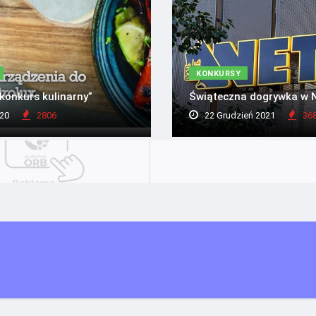
KONKURSY
konkurs kulinarny”
Świąteczna dogrywka w N
20
2806
22 Grudzień 2021
36