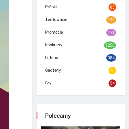
Próbki
85
Testowanie
138
Promocje
171
Konkursy
1256
Loterie
384
Gadżety
40
Gry
54
Polecamy