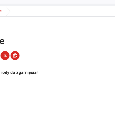
e
e
rody do zgarnięcia!