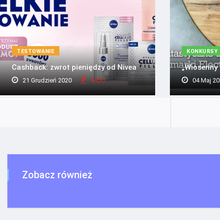
TESTOWANIE
KONKURSY
Cashback: zwrot pieniędzy od Nivea
„Wiosenny 
21 Grudzień 2020
4320
04 Maj 20
Zobacz również