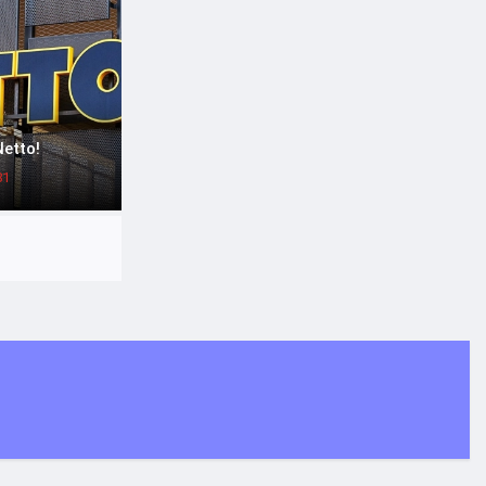
etto!
81