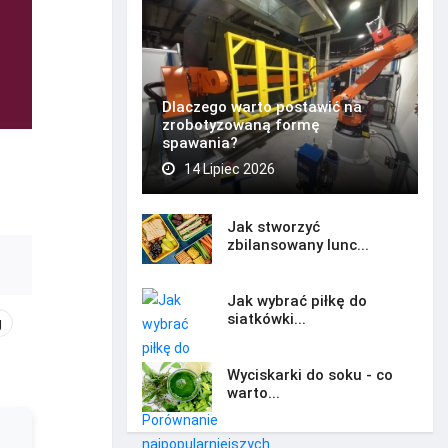
Dlaczego warto postawić na
zrobotyzowaną formę
spawania?
14 Lipiec 2026
Jak stworzyć
zbilansowany lunc...
Jak wybrać piłkę do
siatkówki...
g
Wyciskarki do soku - co
warto...