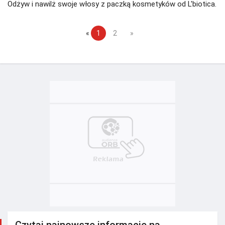
Odżyw i nawilż swoje włosy z paczką kosmetyków od L'biotica.
«
1
2
»
Czytaj najnowsze informacje na