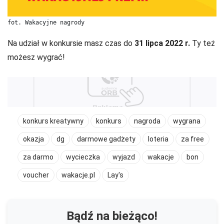
fot. Wakacyjne nagrody
Na udział w konkursie masz czas do
31 lipca 2022 r.
Ty też
możesz wygrać!
konkurs kreatywny
konkurs
nagroda
wygrana
okazja
dg
darmowe gadżety
loteria
za free
za darmo
wycieczka
wyjazd
wakacje
bon
voucher
wakacje.pl
Lay's
Bądź na bieżąco!