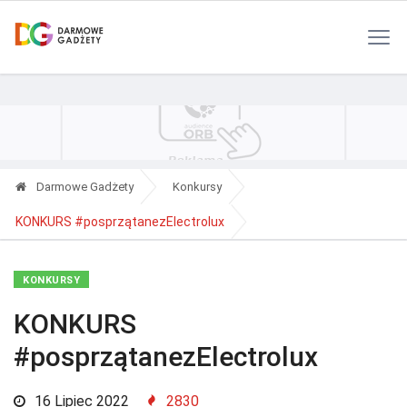
Polityka Prywatności
Reklama
Kontakt
RSS
Darmowe Gadżety
Konkursy
KONKURS #posprzątanezElectrolux
KONKURSY
KONKURS
#posprzątanezElectrolux
16 Lipiec 2022
2830